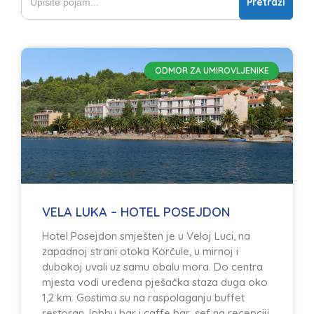
for:
ODMOR ZA UMIROVLJENIKE
VELA LUKA – HOTEL POSEJDON
Hotel Posejdon smješten je u Veloj Luci, na
zapadnoj strani otoka Korčule, u mirnoj i
dubokoj uvali uz samu obalu mora. Do centra
mjesta vodi uređena pješačka staza duga oko
1,2 km. Gostima su na raspolaganju buffet
restoran, lobby bar i caffe bar, sef na recepciji,