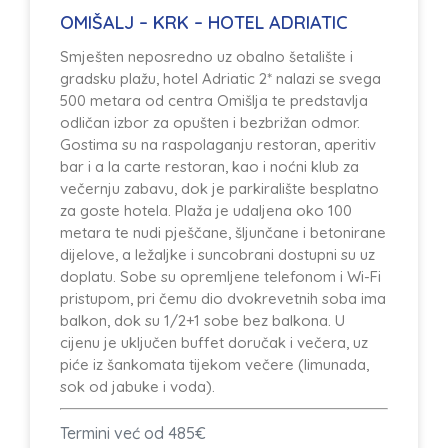
OMIŠALJ – KRK – HOTEL ADRIATIC
Smješten neposredno uz obalno šetalište i
gradsku plažu, hotel Adriatic 2* nalazi se svega
500 metara od centra Omišlja te predstavlja
odličan izbor za opušten i bezbrižan odmor.
Gostima su na raspolaganju restoran, aperitiv
bar i a la carte restoran, kao i noćni klub za
večernju zabavu, dok je parkiralište besplatno
za goste hotela. Plaža je udaljena oko 100
metara te nudi pješčane, šljunčane i betonirane
dijelove, a ležaljke i suncobrani dostupni su uz
doplatu. Sobe su opremljene telefonom i Wi-Fi
pristupom, pri čemu dio dvokrevetnih soba ima
balkon, dok su 1/2+1 sobe bez balkona. U
cijenu je uključen buffet doručak i večera, uz
piće iz šankomata tijekom večere (limunada,
sok od jabuke i voda).
Termini već od 485€