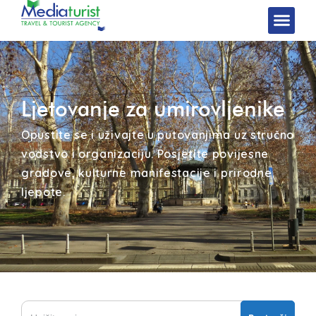
Ljetovanje za umirovljenike
Opustite se i uživajte u putovanjima uz stručno
vodstvo i organizaciju. Posjetite povijesne
gradove, kulturne manifestacije i prirodne
ljepote.
Search