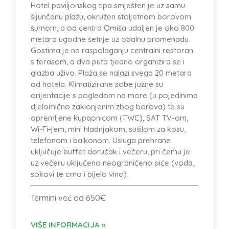
Hotel paviljonskog tipa smješten je uz samu
šljunčanu plažu, okružen stoljetnom borovom
šumom, a od centra Omiša udaljen je oko 800
metara ugodne šetnje uz obalnu promenadu.
Gostima je na raspolaganju centralni restoran
s terasom, a dva puta tjedno organizira se i
glazba uživo. Plaža se nalazi svega 20 metara
od hotela. Klimatizirane sobe južne su
orijentacije s pogledom na more (u pojedinima
djelomično zaklonjenim zbog borova) te su
opremljene kupaonicom (TWC), SAT TV-om,
Wi-Fi-jem, mini hladnjakom, sušilom za kosu,
telefonom i balkonom. Usluga prehrane
uključuje buffet doručak i večeru, pri čemu je
uz večeru uključeno neograničeno piće (voda,
sokovi te crno i bijelo vino).
Termini već od 650€
VIŠE INFORMACIJA »