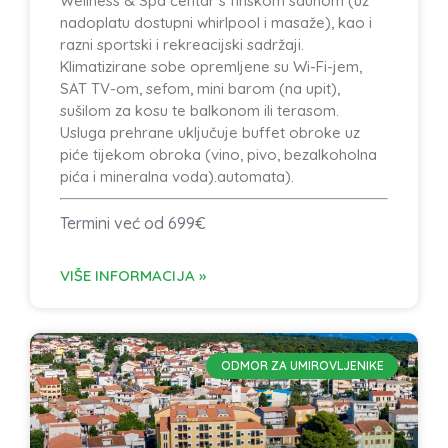
Wellness & Spa centar s finskom saunom (uz
nadoplatu dostupni whirlpool i masaže), kao i
razni sportski i rekreacijski sadržaji.
Klimatizirane sobe opremljene su Wi-Fi-jem,
SAT TV-om, sefom, mini barom (na upit),
sušilom za kosu te balkonom ili terasom.
Usluga prehrane uključuje buffet obroke uz
piće tijekom obroka (vino, pivo, bezalkoholna
pića i mineralna voda).automata).
Termini već od 699€
VIŠE INFORMACIJA »
ODMOR ZA UMIROVLJENIKE