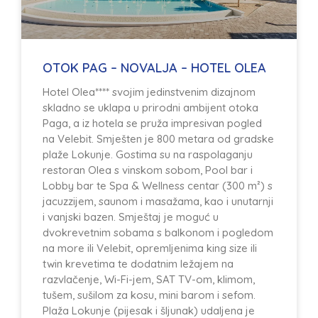
OTOK PAG – NOVALJA – HOTEL OLEA
Hotel Olea**** svojim jedinstvenim dizajnom
skladno se uklapa u prirodni ambijent otoka
Paga, a iz hotela se pruža impresivan pogled
na Velebit. Smješten je 800 metara od gradske
plaže Lokunje. Gostima su na raspolaganju
restoran Olea s vinskom sobom, Pool bar i
Lobby bar te Spa & Wellness centar (300 m²) s
jacuzzijem, saunom i masažama, kao i unutarnji
i vanjski bazen. Smještaj je moguć u
dvokrevetnim sobama s balkonom i pogledom
na more ili Velebit, opremljenima king size ili
twin krevetima te dodatnim ležajem na
razvlačenje, Wi-Fi-jem, SAT TV-om, klimom,
tušem, sušilom za kosu, mini barom i sefom.
Plaža Lokunje (pijesak i šljunak) udaljena je