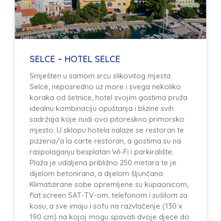
SELCE – HOTEL SELCE
Smješten u samom srcu slikovitog mjesta
Selce, neposredno uz more i svega nekoliko
koraka od šetnice, hotel svojim gostima pruža
idealnu kombinaciju opuštanja i blizine svih
sadržaja koje nudi ovo pitoreskno primorsko
mjesto. U sklopu hotela nalaze se restoran te
pizzeria/a la carte restoran, a gostima su na
raspolaganju besplatan Wi-Fi i parkiralište.
Plaža je udaljena približno 250 metara te je
dijelom betonirana, a dijelom šljunčana.
Klimatizirane sobe opremljene su kupaonicom,
flat screen SAT-TV-om, telefonom i sušilom za
kosu, a sve imaju i sofu na razvlačenje (130 x
190 cm) na kojoj mogu spavati dvoje djece do