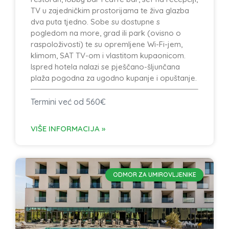
TV u zajedničkim prostorijama te živa glazba
dva puta tjedno. Sobe su dostupne s
pogledom na more, grad ili park (ovisno o
raspoloživosti) te su opremljene Wi-Fi-jem,
klimom, SAT TV-om i vlastitom kupaonicom.
Ispred hotela nalazi se pješčano-šljunčana
plaža pogodna za ugodno kupanje i opuštanje.
Termini već od 560€
VIŠE INFORMACIJA »
ODMOR ZA UMIROVLJENIKE