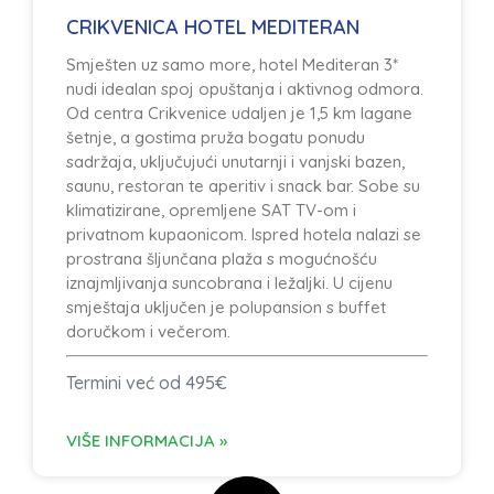
CRIKVENICA HOTEL MEDITERAN
Smješten uz samo more, hotel Mediteran 3*
nudi idealan spoj opuštanja i aktivnog odmora.
Od centra Crikvenice udaljen je 1,5 km lagane
šetnje, a gostima pruža bogatu ponudu
sadržaja, uključujući unutarnji i vanjski bazen,
saunu, restoran te aperitiv i snack bar. Sobe su
klimatizirane, opremljene SAT TV-om i
privatnom kupaonicom. Ispred hotela nalazi se
prostrana šljunčana plaža s mogućnošću
iznajmljivanja suncobrana i ležaljki. U cijenu
smještaja uključen je polupansion s buffet
doručkom i večerom.
Termini već od 495€
VIŠE INFORMACIJA »