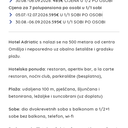
30.08.-06.09.2026.
485€
CIJENA U 1/2 PO OSOBI
Cijena za 7 polupansiona po osobi u 1/1 sobi
05.07.-12.07.2026.5
95€
U 1/1 SOBI PO OSOBI
30.08.-06.09.2026.5
95€
U 1/1 SOBI PO OSOBI
Hotel Adriatic
s nalazi se na 500 metara od centra
Omišlja i neposredno uz obalno šetalište i gradsku
plažu.
Hotelska ponuda:
restoran, aperitiv bar, a la carte
restoran, noćni club, parkiralište (besplatno),
Plaža:
udaljena 100 m, pješčana, šljunčana i
betonirana, ležaljke i suncobrani (uz doplatu)
Sobe:
dio dvokrevetnih soba s balkonom a 1/2+1
sobe bez balkona, telefon, wi-fi