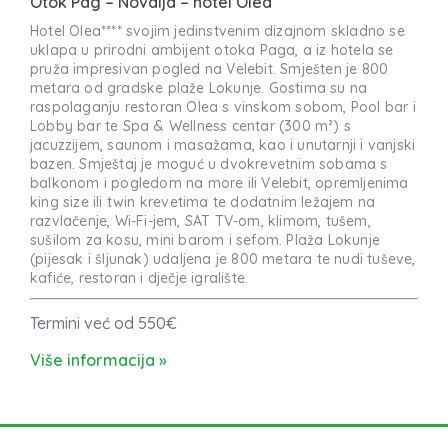
Otok Pag – Novalja – hotel Olea
Hotel Olea**** svojim jedinstvenim dizajnom skladno se
uklapa u prirodni ambijent otoka Paga, a iz hotela se
pruža impresivan pogled na Velebit. Smješten je 800
metara od gradske plaže Lokunje. Gostima su na
raspolaganju restoran Olea s vinskom sobom, Pool bar i
Lobby bar te Spa & Wellness centar (300 m²) s
jacuzzijem, saunom i masažama, kao i unutarnji i vanjski
bazen. Smještaj je moguć u dvokrevetnim sobama s
balkonom i pogledom na more ili Velebit, opremljenima
king size ili twin krevetima te dodatnim ležajem na
razvlačenje, Wi-Fi-jem, SAT TV-om, klimom, tušem,
sušilom za kosu, mini barom i sefom. Plaža Lokunje
(pijesak i šljunak) udaljena je 800 metara te nudi tuševe,
kafiće, restoran i dječje igralište.
Termini već od 550€
Više informacija »