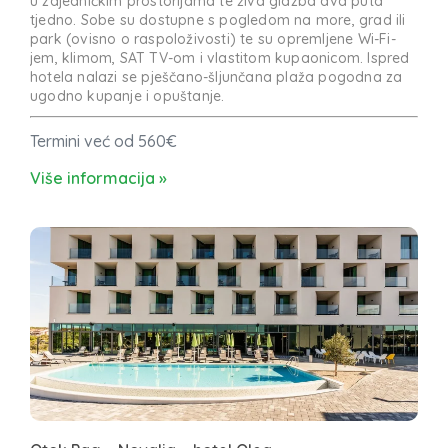
u zajedničkim prostorijama te živa glazba dva puta
tjedno. Sobe su dostupne s pogledom na more, grad ili
park (ovisno o raspoloživosti) te su opremljene Wi-Fi-
jem, klimom, SAT TV-om i vlastitom kupaonicom. Ispred
hotela nalazi se pješčano-šljunčana plaža pogodna za
ugodno kupanje i opuštanje.
Termini već od 560€
Više informacija »