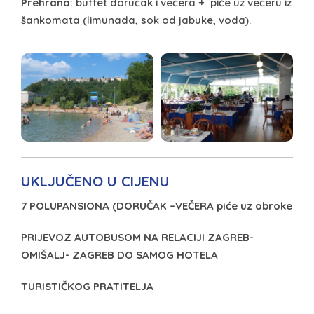
Prehrana:
buffet doručak i večera + piće uz večeru iz
šankomata (limunada, sok od jabuke, voda).
UKLJUČENO U CIJENU
7 POLUPANSIONA (DORUČAK –VEČERA piće uz obroke
PRIJEVOZ AUTOBUSOM NA RELACIJI ZAGREB-
OMIŠALJ- ZAGREB DO SAMOG HOTELA
TURISTIČKOG PRATITELJA