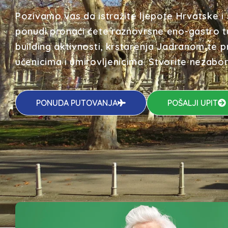
Pozivamo vas da istražite ljepote Hrvatske i 
ponudi pronaći ćete raznovrsne eno-gastro t
building aktivnosti, krstarenja Jadranom te
učenicima i umirovljenicima. Stvorite nezab
PONUDA PUTOVANJA
POŠALJI UPIT