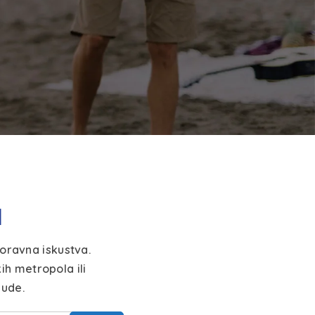
a
oravna iskustva.
ih metropola ili
nude.