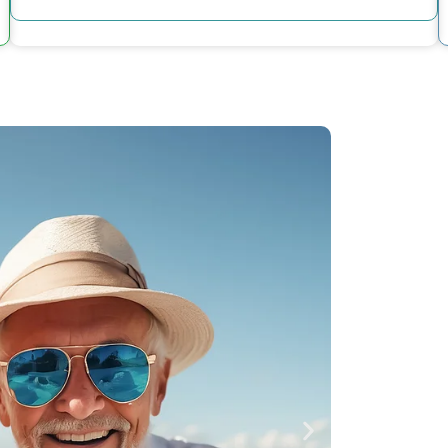
Š
Je
i 