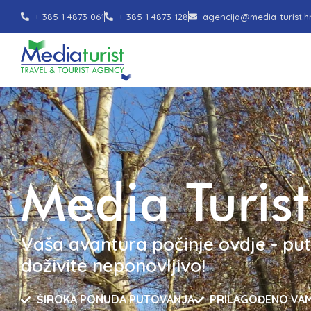
+ 385 1 4873 061
+ 385 1 4873 128
agencija@media-turist.h
Media Turist
Vaša avantura počinje ovdje - put
doživite neponovljivo!
ŠIROKA PONUDA PUTOVANJA
PRILAGOĐENO VA