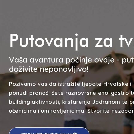
Putovanja za tv
Vaša avantura počinje ovdje - put
doživite neponovljivo!
Pozivamo vas da istražite ljepote Hrvatske i 
ponudi pronaći ćete raznovrsne eno-gastro t
building aktivnosti, krstarenja Jadranom te
učenicima i umirovljenicima. Stvorite nezab