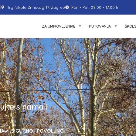
r
Trg Nikole Zrinskog 17, Zagreb
Pon - Pet: 09:00 - 17:00 h
NASLOVNA
ZA UMIROVLJENIKE
PUTOVANJA
ŠKOL
ujte s nama i
MA
SIGURNO I POVOLJNO