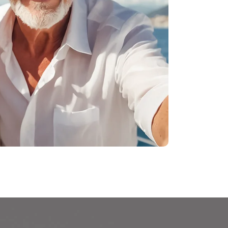
E
Ot
pu
ne