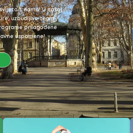
svijeta s nama! U našoj
ure, uzbudljive team-
 programe prilagođene
oravne uspomene!