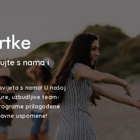
rtke
ujte s nama i
svijeta s nama! U našoj
ure, uzbudljive team-
 programe prilagođene
oravne uspomene!