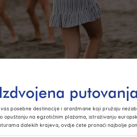
Izdvojena putovanj
a vas posebne destinacije i aranžmane koji pružaju nezab
 o opuštanju na egzotičnim plažama, istraživanju europsk
turama dalekih krajeva, ovdje ćete pronaći najbolje po