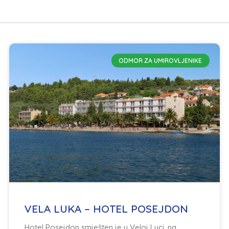
ODMOR ZA UMIROVLJENIKE
VELA LUKA – HOTEL POSEJDON
Hotel Posejdon smješten je u Veloj Luci, na