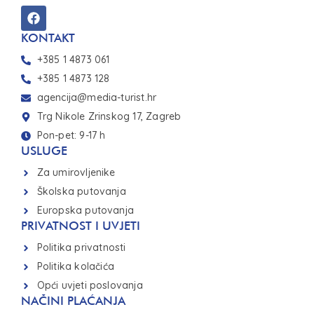
KONTAKT
+385 1 4873 061
+385 1 4873 128
agencija@media-turist.hr
Trg Nikole Zrinskog 17, Zagreb
Pon-pet: 9-17 h
USLUGE
Za umirovljenike
Školska putovanja
Europska putovanja
PRIVATNOST I UVJETI
Politika privatnosti
Politika kolačića
Opći uvjeti poslovanja
NAČINI PLAĆANJA