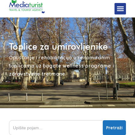
Toplice za umirovljenike
Opuštanje i rehabilitacija u renomiranim
toplicama uz bogate wellness programe i
zdravstvene tretmane.
Search
for: