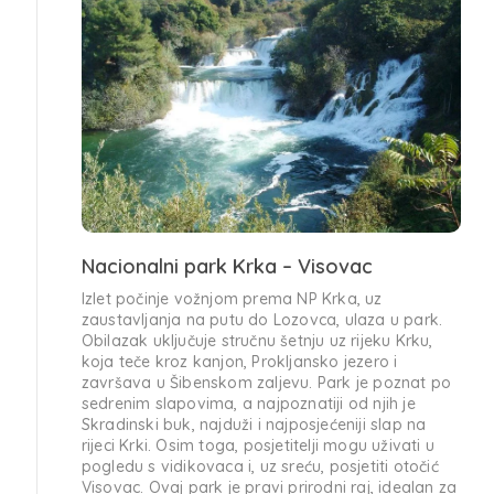
Nacionalni park Krka – Visovac
Izlet počinje vožnjom prema NP Krka, uz
zaustavljanja na putu do Lozovca, ulaza u park.
Obilazak uključuje stručnu šetnju uz rijeku Krku,
koja teče kroz kanjon, Prokljansko jezero i
završava u Šibenskom zaljevu. Park je poznat po
sedrenim slapovima, a najpoznatiji od njih je
Skradinski buk, najduži i najposjećeniji slap na
rijeci Krki. Osim toga, posjetitelji mogu uživati u
pogledu s vidikovaca i, uz sreću, posjetiti otočić
Visovac. Ovaj park je pravi prirodni raj, idealan za