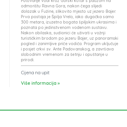
Putovanje vodi kroz Gorski kotar s pauzom na
odmorištu Ravna Gora, nakon čega slijedi
dolazak u Fužine, slikovito mjesto uz jezero Bajer.
Prva postaja je Špilja Vrelo, iako dugačka samo
300 metara, izuzetno bogata špiljskim ukrasima i
poznata po jedinstvenom vodenom sustavu.
Nakon obilaska, sudionici će uživati u vožnji
turističkim brodom po jezeru Bajer, uz panoramski
pogled i zanimljive priče vodiča. Program uključuje
i posjet crkvi sv. Ante Padovanskog, a završava
slobodnim vremenom za šetnju i opuštanje u
prirodi.
Cijena na upit
Više informacija »