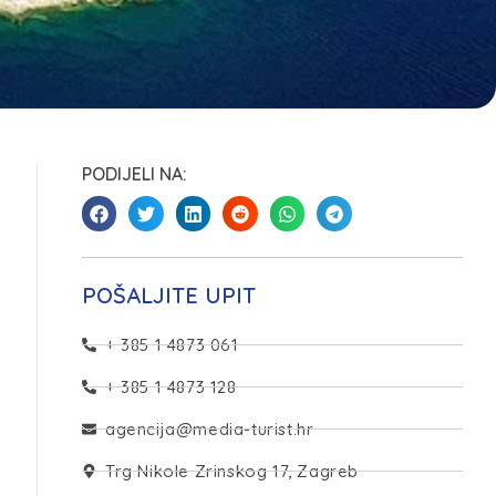
PODIJELI NA:
POŠALJITE UPIT
+ 385 1 4873 061
+ 385 1 4873 128
agencija@media-turist.hr
Trg Nikole Zrinskog 17, Zagreb