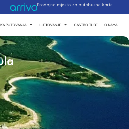
Prodajno mjesto za autobusne karte
SKA PUTOVANJA
LJETOVANJE
GASTRO TURE
O NAMA
ula