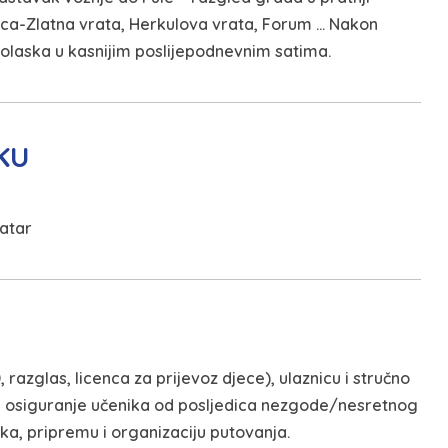
aca-Zlatna vrata, Herkulova vrata, Forum … Nakon
laska u kasnijim poslijepodnevnim satima.
KU
eatar
razglas, licenca za prijevoz djece), ulaznicu i stručno
lja, osiguranje učenika od posljedica nezgode/nesretnog
ka, pripremu i organizaciju putovanja.