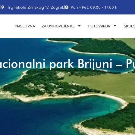
r
Trg Nikole Zrinskog 17, Zagreb
Pon - Pet: 09:00 - 17:00 h
NASLOVNA
ZA UMIROVLJENIKE
PUTOVANJA
ŠKOL
cionalni park Brijuni – P