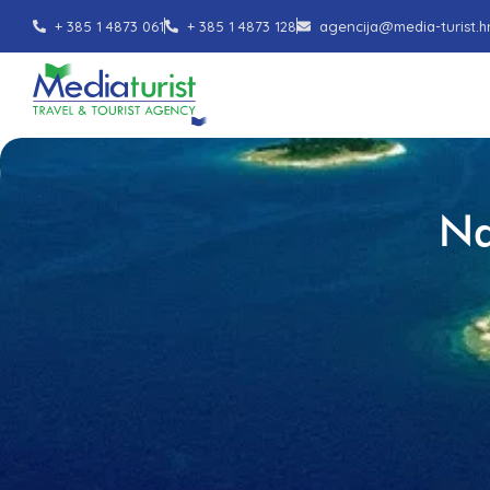
+ 385 1 4873 061
+ 385 1 4873 128
agencija@media-turist.h
Na