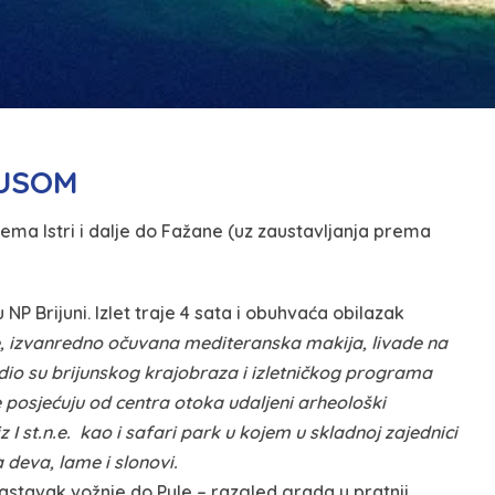
USOM
ema Istri i dalje do Fažane (uz zaustavljanja prema
NP Brijuni. Izlet traje 4 sata i obuhvaća obilazak
e, izvanredno očuvana mediteranska makija, livade na
… dio su brijunskog krajobraza i izletničkog programa
posjećuju od centra otoka udaljeni arheološki
iz I st.n.e. kao i safari park u kojem u skladnoj zajednici
 deva, lame i slonovi.
stavak vožnje do Pule – razgled grada u pratnji