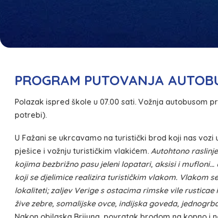
PROGRAM PUTOVANJA AUTOB
Polazak ispred škole u 07.00 sati. Vožnja autobusom pr
potrebi).
U Fažani se ukrcavamo na turistički brod koji nas vozi u 
pješice i vožnju turističkim vlakićem.
Autohtono raslinj
kojima bezbrižno pasu jeleni lopatari, aksisi i mufloni
koji se djelimice realizira turističkim vlakom.
Vlakom se 
lokaliteti; zaljev Verige s ostacima rimske vile rusticae 
žive zebre, somalijske ovce, indijska goveda, jednogrba
Nakon obilaska Brijuna, povratak brodom na kopno i na