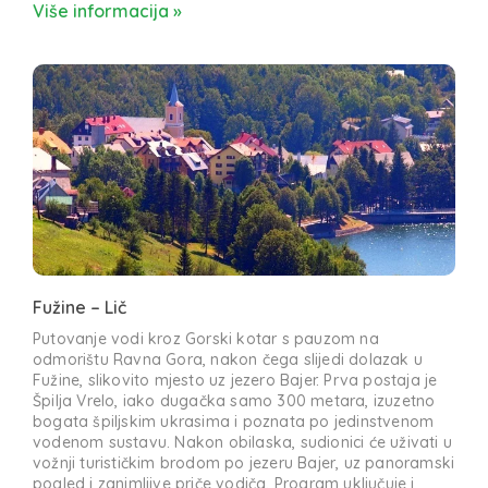
Više informacija »
Fužine – Lič
Putovanje vodi kroz Gorski kotar s pauzom na
odmorištu Ravna Gora, nakon čega slijedi dolazak u
Fužine, slikovito mjesto uz jezero Bajer. Prva postaja je
Špilja Vrelo, iako dugačka samo 300 metara, izuzetno
bogata špiljskim ukrasima i poznata po jedinstvenom
vodenom sustavu. Nakon obilaska, sudionici će uživati u
vožnji turističkim brodom po jezeru Bajer, uz panoramski
pogled i zanimljive priče vodiča. Program uključuje i