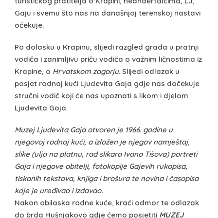
turističkog pratitelja o Krapini, neandertalcima, LJ,
Gaju i svemu što nas na današnjoj terenskoj nastavi
očekuje.
Po dolasku u Krapinu, slijedi razgled grada u pratnji
vodiča i zanimljivu priču vodiča o važnim ličnostima iz
Krapine, o
Hrvatskom zagorju.
Slijedi odlazak u
posjet rodnoj kući Ljudevita Gaja gdje nas dočekuje
stručni vodič koji će nas upoznati s likom i djelom
Ljudevita Gaja.
Muzej Ljudevita Gaja otvoren je 1966. godine u
njegovoj rodnoj kući, a izložen je njegov namještaj,
slike (ulja na platnu, rad slikara Ivana Tišova) portreti
Gaja i njegove obitelji, fotokopije Gajevih rukopisa,
tiskanih tekstova, knjiga i brošura te novina i časopisa
koje je uređivao i izdavao.
Nakon obilaska rodne kuće, kraći odmor te odlazak
do brda Hušnjakovo gdje ćemo posjetiti
MUZEJ