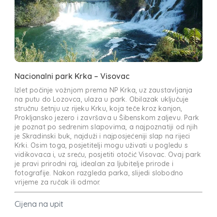
Nacionalni park Krka – Visovac
Izlet počinje vožnjom prema NP Krka, uz zaustavljanja
na putu do Lozovca, ulaza u park. Obilazak uključuje
stručnu šetnju uz rijeku Krku, koja teče kroz kanjon,
Prokljansko jezero i završava u Šibenskom zaljevu. Park
je poznat po sedrenim slapovima, a najpoznatiji od njih
je Skradinski buk, najduži i najposjećeniji slap na rijeci
Krki. Osim toga, posjetitelji mogu uživati u pogledu s
vidikovaca i, uz sreću, posjetiti otočić Visovac. Ovaj park
je pravi prirodni raj, idealan za ljubitelje prirode i
fotografije. Nakon razgleda parka, slijedi slobodno
vrijeme za ručak ili odmor.
Cijena na upit