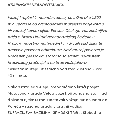
KRAPINSKIH NEANDERTALACA
.
Muzej krapinskih neandertalaca, površine oko 1.200
m2, jedan je od najmodernijih muzejskih projekata u
Hrvatskoj i ovom dijelu Europe. Očekuje Vas zanimljiva
priča o životu i kulturi neandertalskog čovjeka u
Krapini, mnoštvo multimedijskih i drugih sadržaja, te
nadasve posebna arhitektura. Novi muzej povezan je
uređenim pješačkim stazama sa samim nalazištem
krapinskog pračovjeka na brdu Hušnjakovo.
Obilazak muzeja uz stručno vodstvo kustosa – cca
45 minuta.
Nakon razgleda Aleje, preporučamo kraći posjet
Motovunu – gradu Velog Jože koji ponosno stoji nad
dolinom rijeke Mirne. Nastavak vožnje autobusom do
Poreča – razgled grada u pratnji vodiča:
EUFRAZIJEVA BAZILIKA, GRADSKI TRG …. Slobodno