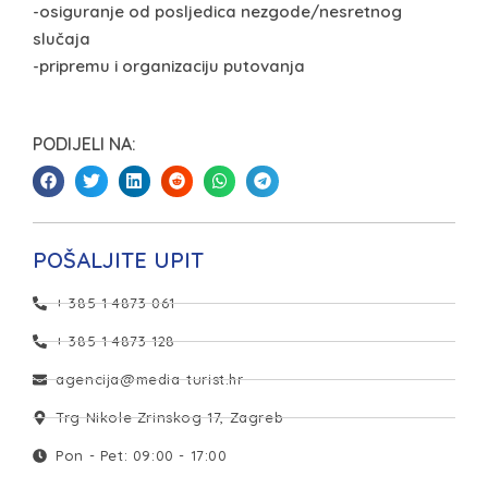
-osiguranje od posljedica nezgode/nesretnog
slučaja
-pripremu i organizaciju putovanja
PODIJELI NA:
POŠALJITE UPIT
+ 385 1 4873 061
+ 385 1 4873 128
agencija@media-turist.hr
Trg Nikole Zrinskog 17, Zagreb
Pon - Pet: 09:00 - 17:00