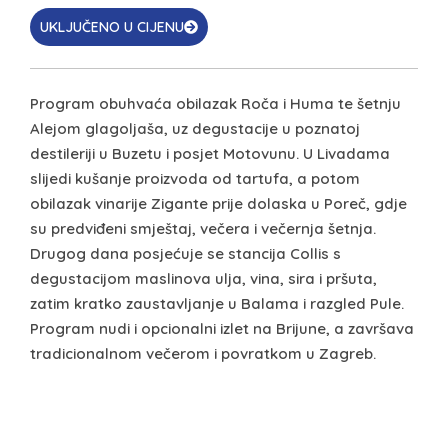
UKLJUČENO U CIJENU
Program obuhvaća obilazak Roča i Huma te šetnju
Alejom glagoljaša, uz degustacije u poznatoj
destileriji u Buzetu i posjet Motovunu. U Livadama
slijedi kušanje proizvoda od tartufa, a potom
obilazak vinarije Zigante prije dolaska u Poreč, gdje
su predviđeni smještaj, večera i večernja šetnja.
Drugog dana posjećuje se stancija Collis s
degustacijom maslinova ulja, vina, sira i pršuta,
zatim kratko zaustavljanje u Balama i razgled Pule.
Program nudi i opcionalni izlet na Brijune, a završava
tradicionalnom večerom i povratkom u Zagreb.