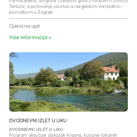
Farma jelena, Štrigova i Železna gora s ručkom u Dvorcu
Terbotz, a putovanje završava razgledom Varaždina i
povratkom u Zagreb.
Cijena na upit
Više informacija »
DVODNEVNI IZLET U LIKU
DVODNEVNI IZLET U LIKU
Program uključuje obilazak Krasna, kušanje lokalnih