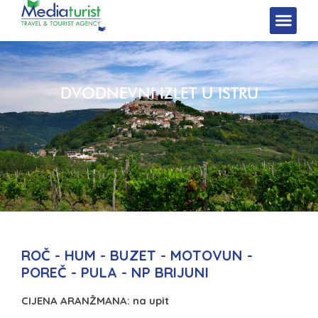
DVODNEVNI IZLET U ISTRU
ROČ - HUM - BUZET - MOTOVUN -
POREČ - PULA - NP BRIJUNI
CIJENA ARANŽMANA: na upit