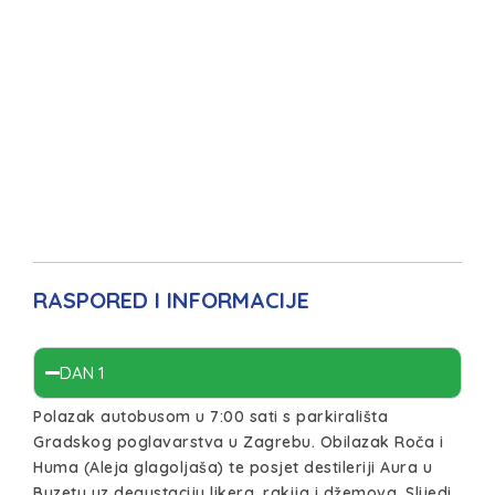
RASPORED I INFORMACIJE
DAN 1
Polazak autobusom u 7:00 sati s parkirališta
Gradskog poglavarstva u Zagrebu. Obilazak Roča i
Huma (Aleja glagoljaša) te posjet destileriji Aura u
Buzetu uz degustaciju likera, rakija i džemova. Slijedi