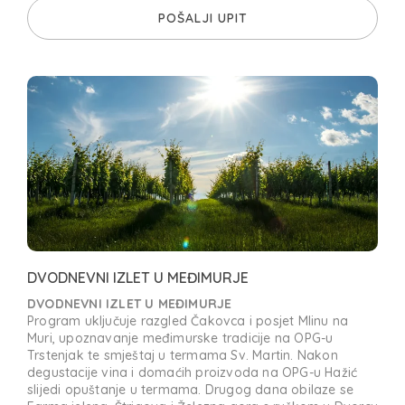
POŠALJI UPIT
DVODNEVNI IZLET U MEĐIMURJE
DVODNEVNI IZLET U MEĐIMURJE
Program uključuje razgled Čakovca i posjet Mlinu na
Muri, upoznavanje međimurske tradicije na OPG-u
Trstenjak te smještaj u termama Sv. Martin. Nakon
degustacije vina i domaćih proizvoda na OPG-u Hažić
slijedi opuštanje u termama. Drugog dana obilaze se