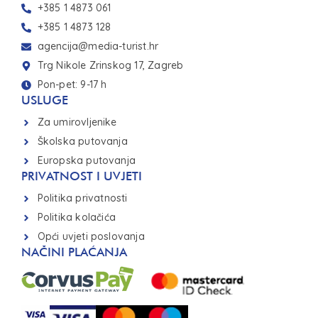
+385 1 4873 061
+385 1 4873 128
agencija@media-turist.hr
Trg Nikole Zrinskog 17, Zagreb
Pon-pet: 9-17 h
USLUGE
Za umirovljenike
Školska putovanja
Europska putovanja
PRIVATNOST I UVJETI
Politika privatnosti
Politika kolačića
Opći uvjeti poslovanja
NAČINI PLAĆANJA